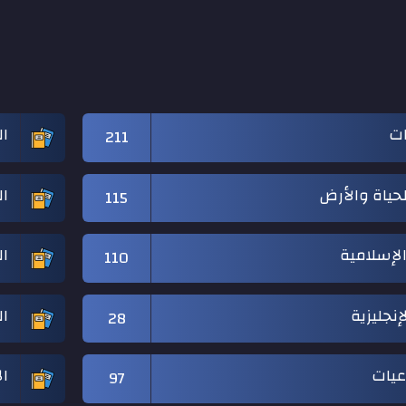
ات
ال
211
حياة والأرض
ال
115
 الإسلامية
ال
110
إنجليزية
ال
28
عيات
ال
97