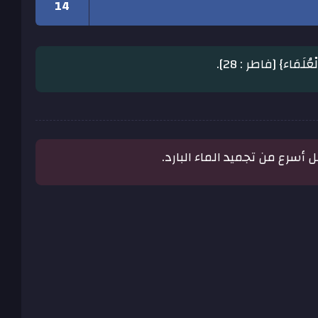
14
ُلَمَاء} [فاطر : 28].
 أسرع من تجميد الماء البارد.