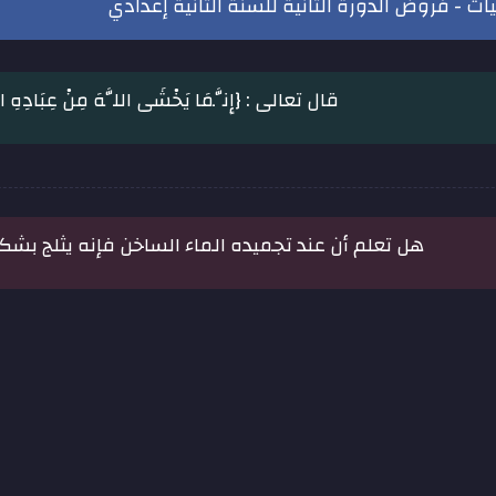
يات - فروض الدورة الثانية للسنة الثانية إعدادي
قال تعالى : {إِنَّمَا يَخْشَى اللَّهَ مِنْ عِبَادِهِ الْع
هل تعلم أن عند تجميده الماء الساخن فإنه يثلج بشكل