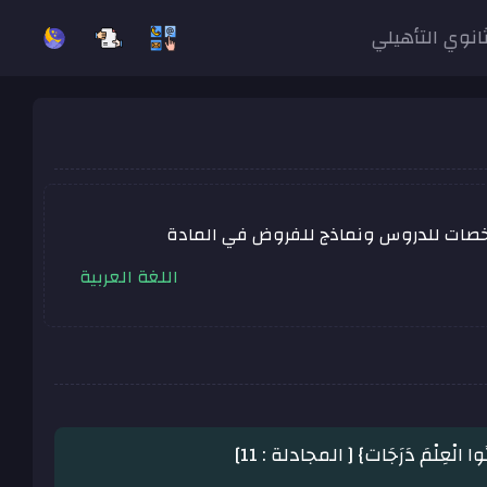
ثانوي التأهيلي
لخصات للدروس ونماذج للفروض في المادة
اللغة العربية
وا الْعِلْمَ دَرَجَات} [ المجادلة : 11]