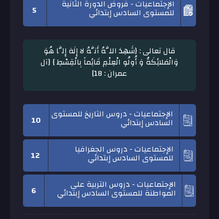
الإجتماعيات - فروض الدورة الثانية
5
للمستوى السادس إبتدائي
قال تعالى : {شَهِدَ اللَّهُ أَنَّهُ لا إِلَهَ إِلَّا هُوَ
وَالْمَلائِكَةُ وَ أُولُو الْعِلْمِ قَائِماً بِالْقِسْطِ } [آل
عمران : 18]
الإجتماعيات - دروس التاريخ للمستوى
10
السادس إبتدائي
الإجتماعيات - دروس الجغرافيا
12
للمستوى السادس إبتدائي
الإجتماعيات - دروس التربیة على
6
المواطنة للمستوى السادس إبتدائي